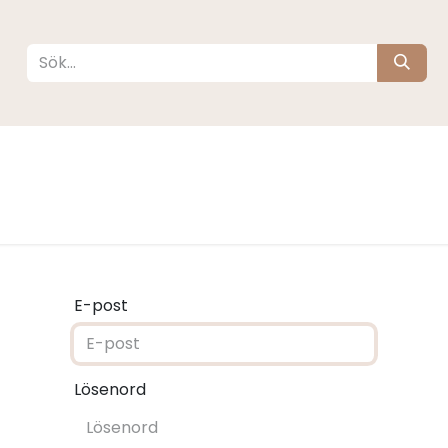
köta
Sova
Resa
Barnrum
Varumärken
E-post
Lösenord