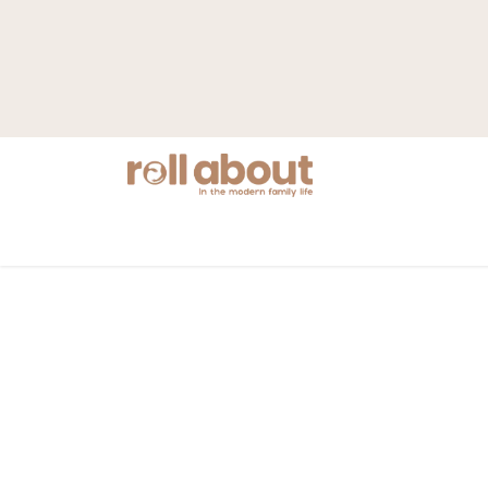
Nyheter
Mamma
Barnvagnar
S