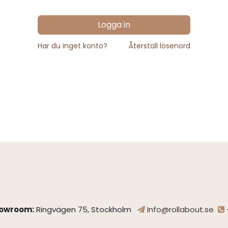
Logga in
Har du inget konto?
Återställ lösenord
owroom:
Ringvägen 75, Stockholm
Info@rollabout.se