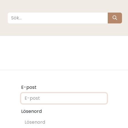
köta
Sova
Resa
Barnrum
Varumärken
E-post
Lösenord