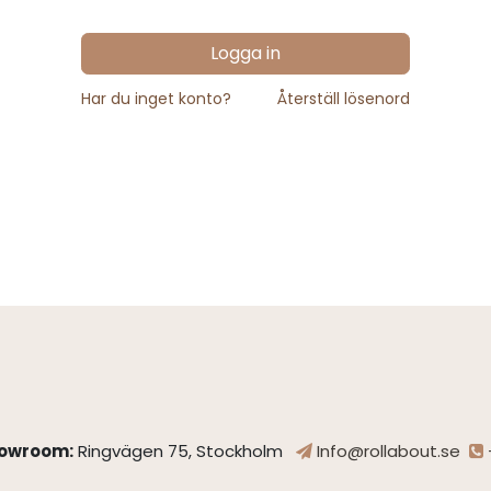
Logga in
Har du inget konto?
Återställ lösenord
owroom:
Ringvägen 75, Stockholm
Info@rollabout.se