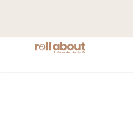
Nyheter
Mamma
Barnvagnar
S