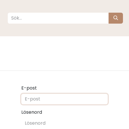
köta
Sova
Resa
Barnrum
Varumärken
E-post
Lösenord