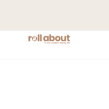
Nyheter
Mamma
Barnvagnar
S