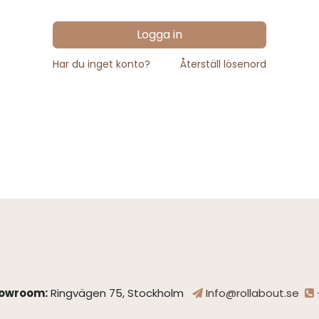
Logga in
Har du inget konto?
Återställ lösenord
owroom:
Ringvägen 75, Stockholm
Info@rollabout.se