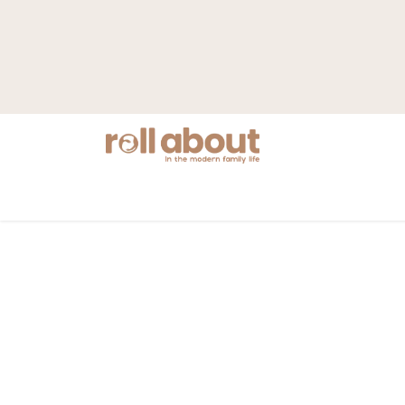
Nyheter
Mamma
Barnvagnar
S