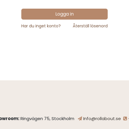
Logga in
Har du inget konto?
Återställ lösenord
owroom:
Ringvägen 75, Stockholm
Info@rollabout.se