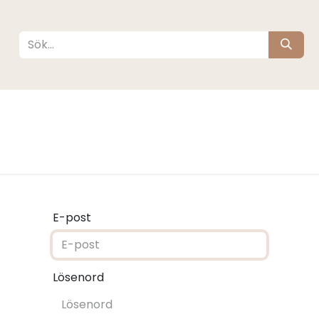
köta
Sova
Resa
Barnrum
Varumärken
E-post
Lösenord