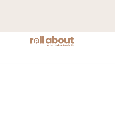
Nyheter
Mamma
Barnvagnar
S