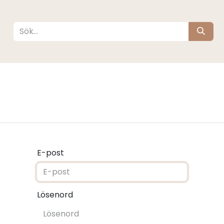
köta
Sova
Resa
Barnrum
Varumärken
E-post
Lösenord