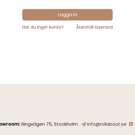
Logga in
Har du inget konto?
Återställ lösenord
owroom:
Ringvägen 75, Stockholm
Info@rollabout.se