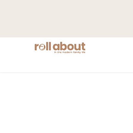
Nyheter
Mamma
Barnvagnar
S