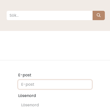
köta
Sova
Resa
Barnrum
Varumärken
E-post
Lösenord