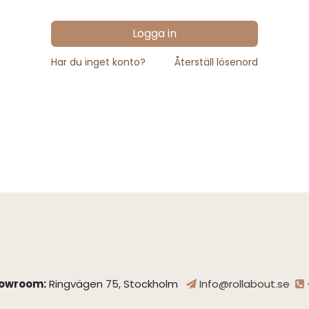
Logga in
Har du inget konto?
Återställ lösenord
owroom:
Ringvägen 75, Stockholm
Info@rollabout.se