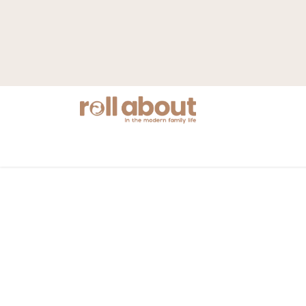
Nyheter
Mamma
Barnvagnar
S