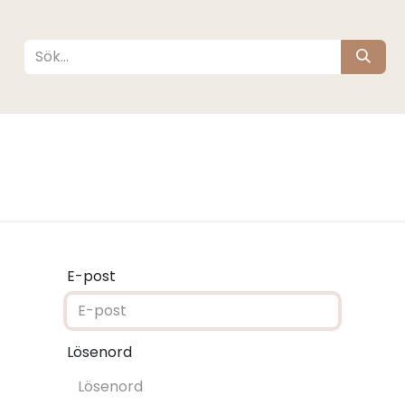
köta
Sova
Resa
Barnrum
Varumärken
E-post
Lösenord