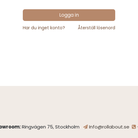
Logga in
Har du inget konto?
Återställ lösenord
owroom:
Ringvägen 75, Stockholm
Info@rollabout.se