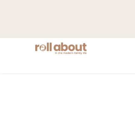
Nyheter
Mamma
Barnvagnar
S