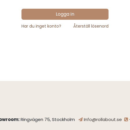
Logga in
Har du inget konto?
Återställ lösenord
owroom:
Ringvägen 75, Stockholm
Info@rollabout.se