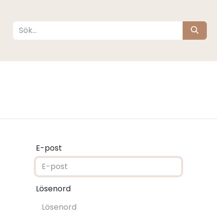
köta
Sova
Resa
Barnrum
Varumärken
E-post
Lösenord