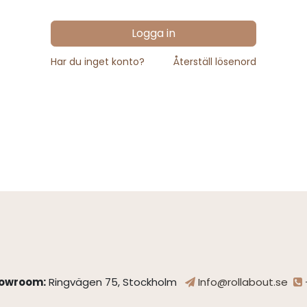
Logga in
Har du inget konto?
Återställ lösenord
owroom:
Ringvägen 75, Stockholm
Info@rollabout.se