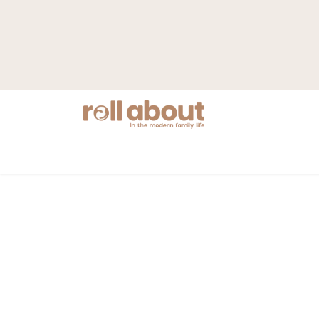
Nyheter
Mamma
Barnvagnar
S