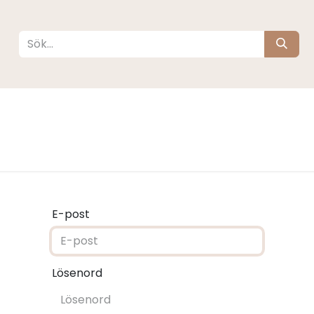
köta
Sova
Resa
Barnrum
Varumärken
E-post
Lösenord