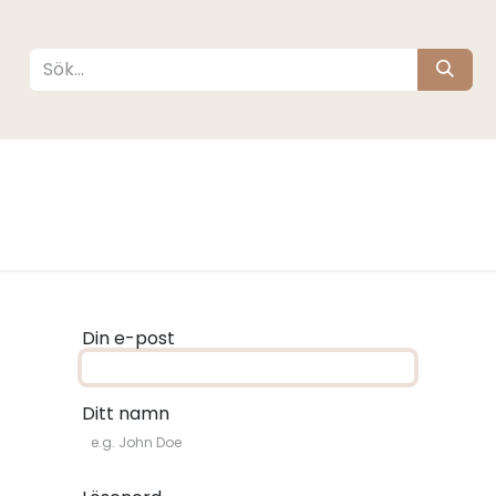
köta
Sova
Resa
Barnrum
Varumärken
Din e-post
Ditt namn