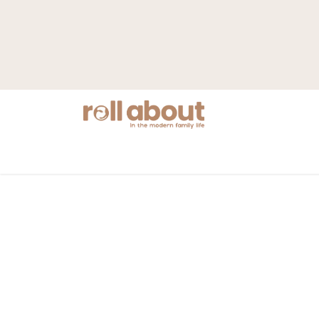
Nyheter
Mamma
Barnvagnar
S